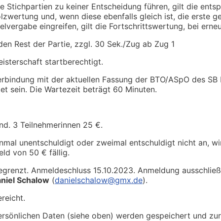
ie Stichpartien zu keiner Entscheidung führen, gilt die ent
lzwertung und, wenn diese ebenfalls gleich ist, die erste 
Titelvergabe eingreifen, gilt die Fortschrittswertung, bei 
en Rest der Partie, zzgl. 30 Sek./Zug ab Zug 1
isterschaft startberechtigt.
Verbindung mit der aktuellen Fassung der BTO/ASpO des SB
et sein. Die Wartezeit beträgt 60 Minuten.
nd. 3 Teilnehmerinnen 25 €.
 einmal unentschuldigt oder zweimal entschuldigt nicht an, 
ld von 50 € fällig.
egrenzt. Anmeldeschluss 15.10.2023. Anmeldung ausschließ
niel Schalow
(
danielschalow@gmx.de
).
reicht.
rsönlichen Daten (siehe oben) werden gespeichert und zur