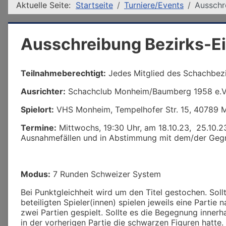
Aktuelle Seite:
Startseite
Turniere/Events
Ausschr
Ausschreibung Bezirks-E
Teilnahmeberechtigt:
Jedes Mitglied des Schachbezir
Ausrichter:
Schachclub Monheim/Baumberg 1958 e.V
Spielort:
VHS Monheim, Tempelhofer Str. 15, 40789 
Termine:
Mittwochs, 19:30 Uhr, am 18.10.23, 25.10.23,
Ausnahmefällen und in Abstimmung mit dem/der Gegner
Modus:
7 Runden Schweizer System
Bei Punktgleichheit wird um den Titel gestochen. Sol
beteiligten Spieler(innen) spielen jeweils eine Partie
zwei Partien gespielt. Sollte es die Begegnung innerha
in der vorherigen Partie die schwarzen Figuren hatte. 