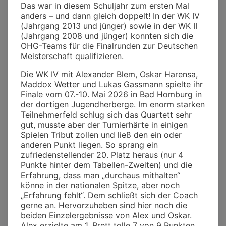
Das war in diesem Schuljahr zum ersten Mal
anders – und dann gleich doppelt! In der WK IV
(Jahrgang 2013 und jünger) sowie in der WK II
(Jahrgang 2008 und jünger) konnten sich die
OHG-Teams für die Finalrunden zur Deutschen
Meisterschaft qualifizieren.
Die WK IV mit Alexander Blem, Oskar Harensa,
Maddox Wetter und Lukas Gassmann spielte ihr
Finale vom 07.-10. Mai 2026 in Bad Homburg in
der dortigen Jugendherberge. Im enorm starken
Teilnehmerfeld schlug sich das Quartett sehr
gut, musste aber der Turnierhärte in einigen
Spielen Tribut zollen und ließ den ein oder
anderen Punkt liegen. So sprang ein
zufriedenstellender 20. Platz heraus (nur 4
Punkte hinter dem Tabellen-Zweiten) und die
Erfahrung, dass man „durchaus mithalten“
könne in der nationalen Spitze, aber noch
„Erfahrung fehlt“. Dem schließt sich der Coach
gerne an. Hervorzuheben sind hier noch die
beiden Einzelergebnisse von Alex und Oskar.
Alex erzielte am 1. Brett tolle 7 von 9 Punkten,