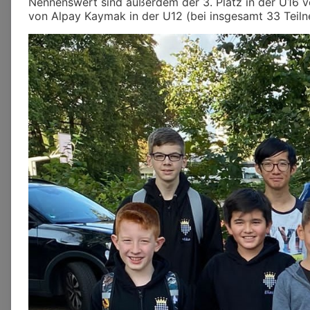
Nennenswert sind außerdem der 3. Platz in der U16 vo
von Alpay Kaymak in der U12 (bei insgesamt 33 Teiln