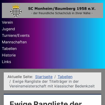
Verein
Jugend
Turniere/Events
Mannschaften
Tabellen
Historie
Links
Aktuelle Seite:
Startseite
Tabellen
Ewige Rangliste der Titelträger in der
Vereinsmeisterschaft mit klassischer Bedenkzeit
Ewige Rangliste der