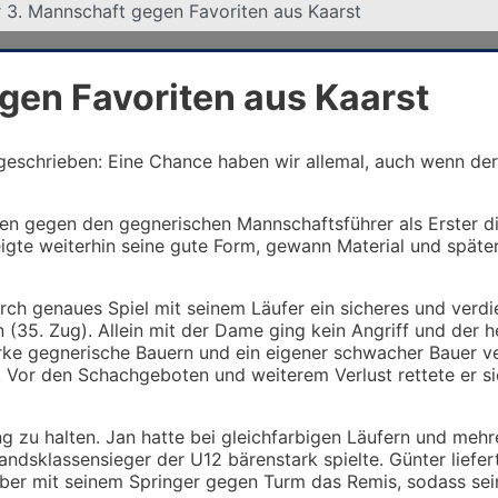
r 3. Mannschaft gegen Favoriten aus Kaarst
gen Favoriten aus Kaarst
geschrieben: Eine Chance haben wir allemal, auch wenn der 1
gegen den gegnerischen Mannschaftsführer als Erster die
zeigte weiterhin seine gute Form, gewann Material und spät
rch genaues Spiel mit seinem Läufer ein sicheres und verdi
(35. Zug). Allein mit der Dame ging kein Angriff und der 
ke gegnerische Bauern und ein eigener schwacher Bauer v
. Vor den Schachgeboten und weiterem Verlust rettete er si
ng zu halten. Jan hatte bei gleichfarbigen Läufern und meh
bandsklassensieger der U12 bärenstark spielte. Günter lief
t aber mit seinem Springer gegen Turm das Remis, sodass s