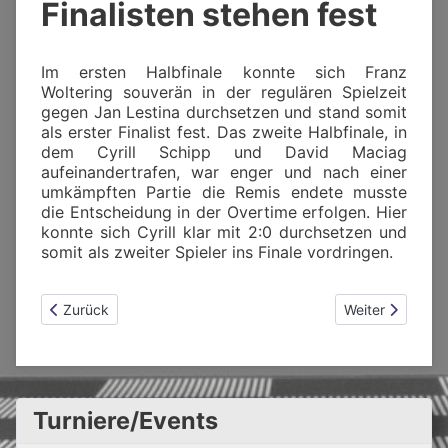
Finalisten stehen fest
Im ersten Halbfinale konnte sich Franz
Woltering souverän in der regulären Spielzeit
gegen Jan Lestina durchsetzen und stand somit
als erster Finalist fest. Das zweite Halbfinale, in
dem Cyrill Schipp und David Maciag
aufeinandertrafen, war enger und nach einer
umkämpften Partie die Remis endete musste
die Entscheidung in der Overtime erfolgen. Hier
konnte sich Cyrill klar mit 2:0 durchsetzen und
somit als zweiter Spieler ins Finale vordringen.
Vorheriger Beitrag: 960-Schachturnier: Turniersieg an Danie
Nächster Beitrag
Zurück
Weiter
Turniere/Events